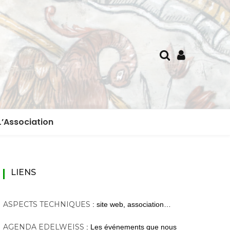
L’Association
membres d’honneur
Boutique
LIENS
Archives
ASPECTS TECHNIQUES
: site web, association…
Agenda de la vallée J
AGENDA EDELWEISS
: Les événements que nous